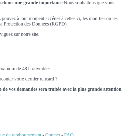
ttachons une grande importance
Nous souhaitons que vous
s pouvez à tout moment accéder à celles-ci, les modifier ou les
r la Protection des Données (RGPD).
iguez sur notre site.
 maximum de 48 h ouvrables.
conter votre dernier rencard ?
 de vos demandes sera traitée avec la plus grande attention
.
n.
ique de remboursement
-
Contact
-
FAQ