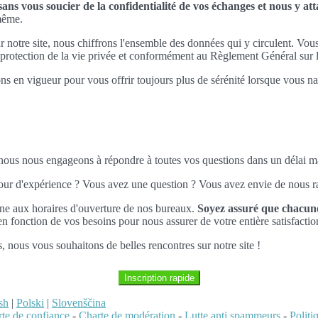
ns vous soucier de la confidentialité de vos échanges et nous y a
-même.
ur notre site, nous chiffrons l'ensemble des données qui y circulent. Vou
la protection de la vie privée et conformément au Règlement Général su
ns en vigueur pour vous offrir toujours plus de sérénité lorsque vous nav
, nous nous engageons à répondre à toutes vos questions dans un délai
tour d'expérience ? Vous avez une question ? Vous avez envie de nous ra
ne aux horaires d'ouverture de nos bureaux.
Soyez assuré que chacune
 fonction de vos besoins pour nous assurer de votre entière satisfactio
us, nous vous souhaitons de belles rencontres sur notre site !
Inscription rapide
sh
|
Polski
|
Slovenščina
te de confiance
-
Charte de modération
-
Lutte anti spammeurs
-
Polit